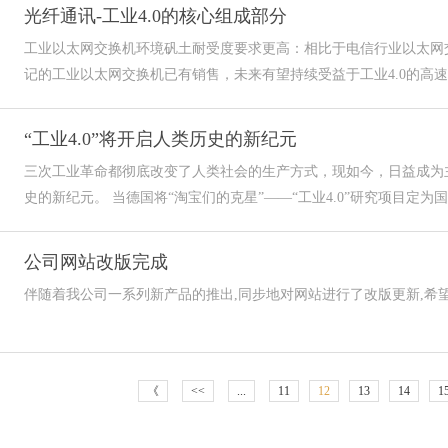
光纤通讯-工业4.0的核心组成部分
工业以太网交换机环境矾土耐受度要求更高：相比于电信行业以太网
记的工业以太网交换机已有销售，未来有望持续受益于工业4.0的高速发
“工业4.0”将开启人类历史的新纪元
三次工业革命都彻底改变了人类社会的生产方式，现如今，日益成为
史的新纪元。 当德国将“淘宝们的克星”——“工业4.0”研究项目定为国家
公司网站改版完成
伴随着我公司一系列新产品的推出,同步地对网站进行了改版更新,希望带
《
<<
...
11
12
13
14
1