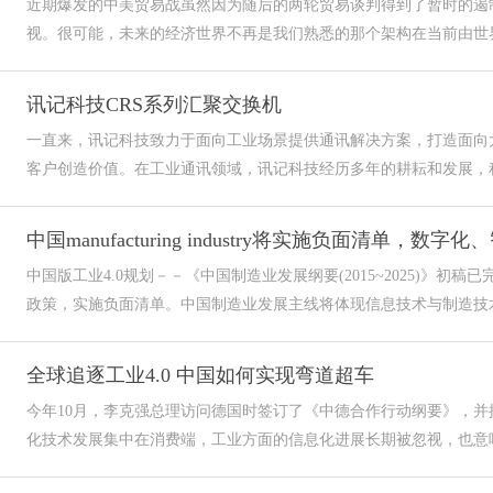
近期爆发的中美贸易战虽然因为随后的两轮贸易谈判得到了暂时的遏
视。很可能，未来的经济世界不再是我们熟悉的那个架构在当前由世界银
讯记科技CRS系列汇聚交换机
一直来，讯记科技致力于面向工业场景提供通讯解决方案，打造面向
客户创造价值。在工业通讯领域，讯记科技经历多年的耕耘和发展，积
中国manufacturing industry将实施负面清单，数
中国版工业4.0规划－－《中国制造业发展纲要(2015~2025)》
政策，实施负面清单。中国制造业发展主线将体现信息技术与制造技术深
全球追逐工业4.0 中国如何实现弯道超车
今年10月，李克强总理访问德国时签订了《中德合作行动纲要》，并
化技术发展集中在消费端，工业方面的信息化进展长期被忽视，也意味