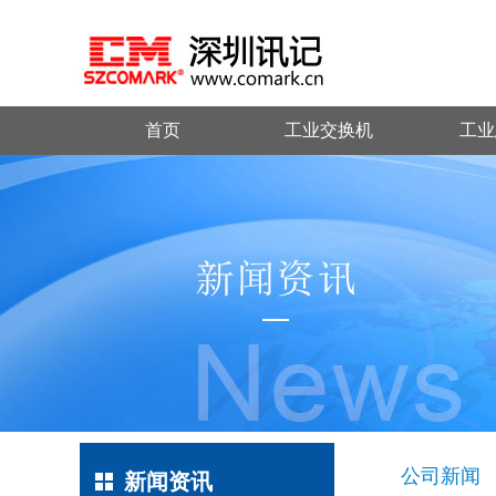
首页
工业交换机
工业
公司新闻
新闻资讯