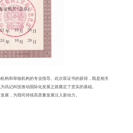
询机构和审核机构的专业指导。此次双证书的获得，既是相关
也为讯记科技推动国际化发展之路奠定了坚实的基础。
新发展，为我司持续高质量发展注入新动力。