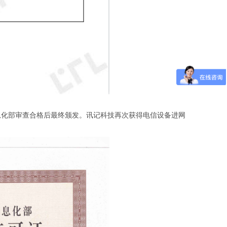
息化部审查合格后最终颁发。讯记科技再次获得电信设备进网