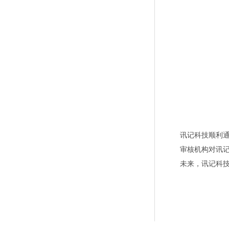
讯记科技顺利
审核机构对讯
未来，讯记科