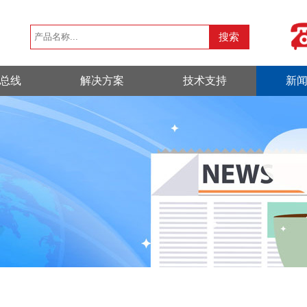
总线
解决方案
技术支持
新