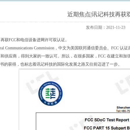
近期焦点|讯记科技再获
发布日期：2021-11-23
获FCC和电信设备进网许可双认证。
eral Communications Commission，中文为美国联邦通信委员
和供应商，得到大家的一致认可。所以，在很多国家，FCC 在建立和
证书的获得，也标志着讯记科技的国际化发展之路又往前迈进了一步。