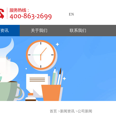
EN
闻资讯
关于我们
联系我们
首页
>
新闻资讯
>
公司新闻