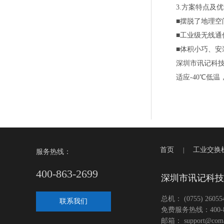
3.方案特点及
■摆脱了地理空
■工业级无线
■体积小巧、
深圳市讯记科技
适应-40℃低
首页
工业交换
|
服务热线：
400-863-2699
深圳市讯记科技
总机： (0755) 2605546
联系我们
免费服务热线：400-86
邮箱： support@coma