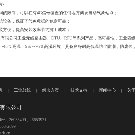
优势
间的限制，可以在有4G信号覆盖的任何地方架设自动气象站点；
通信设备，保证了气象数据的稳定可靠；
安装方便，提高安装效率节约施工成本；
有限公司工业无线路由器、DTU、RTU等系列产品，高可靠性，工业四
温，+85℃高温，5％～95％高湿环境；具备良好耐高低温防尘防潮，防腐
机
工业总线
解决方案
技术支持
新闻中心
关
|
|
|
|
|
有限公司
6 ; 26055499 ; 26653931
3-2699
rk.cn