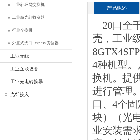
●
工业轻环网交换机
产品概述
●
工业级光纤收发器
20口全千
●
行业交换机
壳，工业级E
●
外置式光口 Bypass 旁路器
8GTX4SF
工业无线
4种机型
工业互联设备
换机。提供
工业光电转换器
进行管理。产
光纤接入
口、4个固定1
块）（光电
业安装需