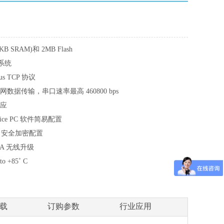
KB SRAM)和 2MB Flash
作系统
bus TCP 协议
太网数据传输，串口速率最高 460800 bps
适应
ice PC 软件简易配置
S3 安全加密配置
OTA 无线升级
 +85˚ C
载
订购参数
行业应用