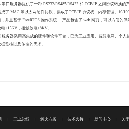
 串口服务器提供了一种 RS232/RS485/RS422 和 TCP/IP 之
了 MAC 等以太网硬件协议，集成了TCP/IP 协议栈、内存管理、10/100M
，并且基于 FreeRTOS 操作系统， 产品包含了 web 网页，可以方便
电±15KV，接触放电±8KV。
B 串口服务器采用高集成的硬件和软件平台，已为工业应用、智慧电网、个人健
数据监控以及传输的需求。
机
工业总线
解决方案
技术支持
新闻中心
关
|
|
|
|
|