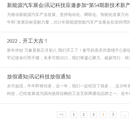
新能源汽车展会|讯记科技应邀参加“第54期新技术新产
为推动新能源汽车产业发展、坚持电动化、网联化、智能化发展方向，
中和”发展目标贡献力量，2021年新能源智能汽车产业展会在深圳湾区新
2022，开工大吉！
新年伊始 万象更新正月初八 我们开工了！春节的喜庆尚萦绕于心新
牢记使命行而不辍，未来可期2022，我们将凝心聚力、砥砺笃行、研发
放假通知|讯记科技放假通知
岁月如流，牛年即将结束，这一年，我们一起经历了很多......近2
科技，已经发展成为国内值得信赖的工业互联网通信品牌之一。送牛年
<<
1
2
3
4
5
...