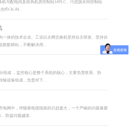
机与配电间及鼓风机房控制站1#PLC、污泥脱水间控制站
K-RI...
机
为一体的技术企业。工业以太网交换机坚持自主研发、坚持自
默默耕耘，不断解决用...
部分组成 ，监控核心是整个系统的核心，主要负责联系、协
输设备组成，负责对下...
市电网中，伴随着电缆线路的日趋庞大，一个严峻的问题暴露
、防盗问题越发...