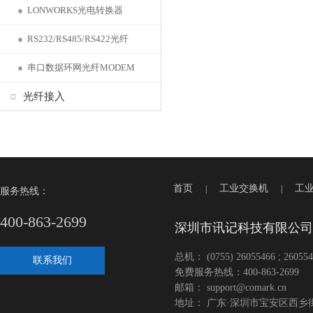
●
LONWORKS光电转换器
●
RS232/RS485/RS422光纤
●
串口数据环网光纤MODEM
光纤接入
首页
工业交换机
工
|
|
服务热线：
400-863-2699
深圳市讯记科技有限公司
总机： (0755) 26055466 ; 260554
联系我们
免费服务热线：400-863-2699
邮箱： support@comark.cn
地址： 广东·深圳市宝安区西乡