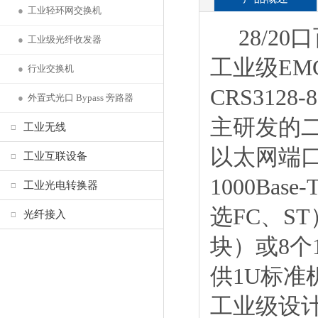
●
工业轻环网交换机
28/20
●
工业级光纤收发器
工业级EMC
●
行业交换机
CRS312
●
外置式光口 Bypass 旁路器
主研发的二
工业无线
以太网端口、
工业互联设备
1000Ba
工业光电转换器
选FC、ST）
光纤接入
块）或8个
供1U标
工业级设计